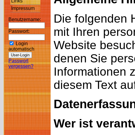
Links
Impressum
Die folgenden 
Benutzername:
mit Ihren pers
Passwort:
Website besuch
Login
automatisch
denen Sie persö
Passwort
vergessen?
Informationen 
diesem Text au
Datenerfassun
Wer ist verant