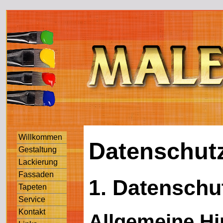
Willkommen
Datenschut
Gestaltung
Lackierung
Fassaden
1. Datenschut
Tapeten
Service
Kontakt
Allgemeine H