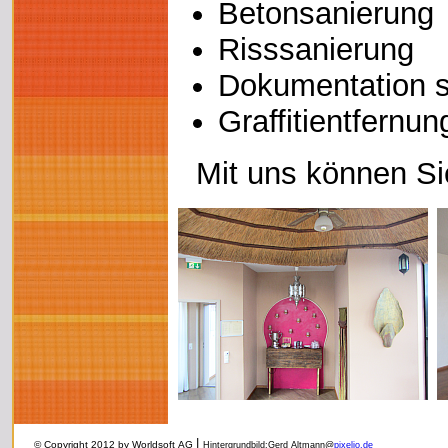
Betonsanierung
Risssanierung
Dokumentation s
Graffitientfernun
Mit uns können Si
|
© Copyright 2012 by Worldsoft AG
Hintergrundbild:Gerd Altmann@
pixelio.de