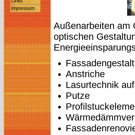
Links
Impressum
Außenarbeiten am 
optischen Gestaltu
Energieeinsparun
Fassadengestal
Anstriche
Lasurtechnik au
Putze
Profilstuckeleme
Wärmedämmver
Fassadenrenovi